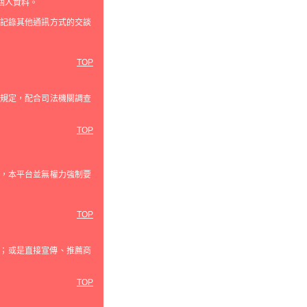
個人資料。
記錄其他通訊方式的交談
TOP
規定，配合司法機關調查
TOP
，本平台並無權力強制要
TOP
為；或是直接宣傳、推薦商
TOP