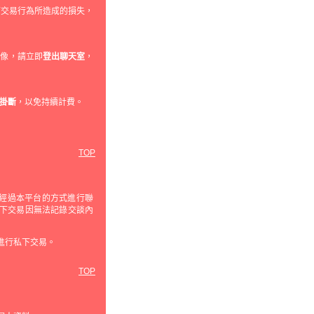
下交易行為所造成的損失，
影像，請立即
登出聊天室
，
掛斷
，以免持續計費。
TOP
經過本平台的方式進行聯
私下交易因無法記錄交談內
進行私下交易。
TOP