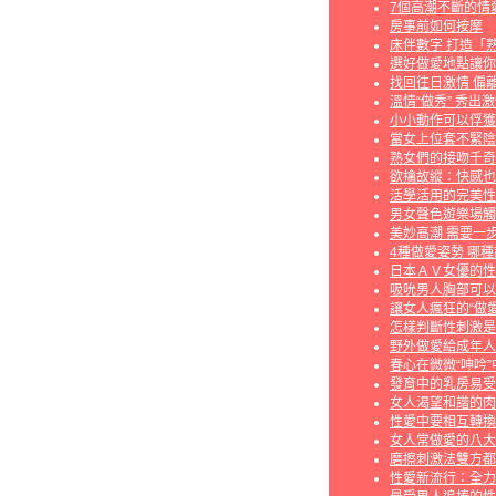
7個高潮不斷的情
房事前如何按摩
床伴數字 打造「
選好做愛地點讓你
找回往日激情 偏
溫情“做秀” 秀出
小小動作可以俘獲
當女上位套不緊陰
熟女們的接吻千奇
欲擒故縱：快感也
活學活用的完美性
男女聲色遊樂場觸
美妙高潮 需要一
4種做愛姿勢 哪
日本ＡＶ女優的性
吸吮男人胸部可以
讓女人瘋狂的“做愛
怎樣判斷性刺激是
野外做愛給成年人
春心在微微“呻吟”
發育中的乳房易受
女人渴望和諧的肉
性愛中要相互轉換
女人常做愛的八大
磨擦刺激法雙方都
性愛新流行：全力