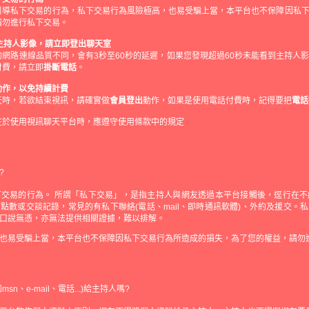
引導私下交易的行為，私下交易行為風險極高，也易受騙上當，本平台也不保障因私
請勿進行私下交易。
主持人影像，請立即登出聊天室
網路連線品質不同，會有3秒至60秒的延遲，如果您發現超過60秒未能看到主持人
付費，請立即
掛斷電話
。
動作，以免持續計費
天時，若欲結束視訊，請確實做
會員登出
動作，如果是使用電話付費時，記得要把
電話
在於使用視訊聊天平台時，應遵守使用條款中的規定
?
下交易的行為。 所謂「私下交易」，是指主持人與網友透過本平台接觸後，逕行在不
點數或交談記錄，常見的有私下聯絡(電話、mail、即時通訊軟體)、外約及援交。
口說無憑，亦無法提供相關證據，難以排解。
也易受騙上當，本平台也不保障因私下交易行為所造成的損失，為了您的權益，請勿
n、e-mail、電話...)給主持人嗎?