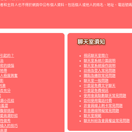
用者和主持人也不得於網頁中公布個人資料，包括個人或他人的姓名、地址、電話號碼
引起的？
視訊聊天室簡介
治
聊天室系統介面說明
密的煩惱
聊天室系統操作說明
地帶
註冊及登入常見問題
人極度興奮
購點及繳款常見問題
影
聊天室一般問題
刺激
什麼是免費文字聊天
否充分
什麼是免費視訊
電
使用會員點數聊天常見問題
潮小花招
如何使用電話付費
該羞澀
非會員線上刷卡常見問題
腹部挑逗
影音連線障礙常見問題
愛高潮妙招
聊天室規範
?性做秀
聊天糾紛及會員權益常見問題
插入的技巧
高潮