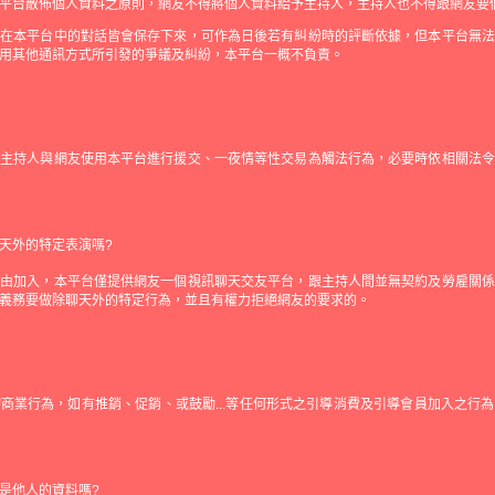
平台散佈個人資料之原則，網友不得將個人資料給予主持人，主持人也不得跟網友要
人在本平台中的對話皆會保存下來，可作為日後若有糾紛時的評斷依據，但本平台無法
用其他通訊方式所引發的爭議及糾紛，本平台一概不負責。
止主持人與網友使用本平台進行援交、一夜情等性交易為觸法行為，必要時依相關法令
天外的特定表演嗎?
自由加入，本平台僅提供網友一個視訊聊天交友平台，跟主持人間並無契約及勞雇關係
義務要做除聊天外的特定行為，並且有權力拒絕網友的要求的。
商業行為，如有推銷、促銷、或鼓勵...等任何形式之引導消費及引導會員加入之行
是他人的資料嗎?