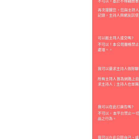
不可以。基於不得藉由本
再次提醒您，您與主持
記錄，主持人與網友因使
可以跟主持人援交嗎?
不可以！本公司嚴格禁
處理。。
我可以要求主持人做除聊
所有主持人皆為網路上
求主持人；主持人也並無
我可以在此打廣告嗎?
不可以，本平台禁止一切
品之行為。
我可以在此公開自己、或