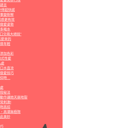
愛姿勢排行榜
語言
?得超快感
事變新鮮
誘惑更有效
做愛姿勢
多喝水
“口交兩大絕技”
怎麼來的
葆年輕
添加色彩
離式性愛
私處
口水直流
做愛技巧
仰時…
處
授秘法
動作讓她天崩地裂
超常刺激!
吻高招
，高潮無極限
此美妙
巧