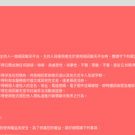
主持人一個視訊聊天平台，主持人與使用者在於使用視訊聊天平台時，應遵守下列規
不得公開出現任何誹謗、侮辱、具威脅性、攻擊性、不雅、猥褻、不實、違反公共秩
不得涉及任何情色、同音相近影射暗示或以其他方式令人反感字眼。
不得利用本服務進行援交或其他性交易，違者移送法辦。
不得將個人或他人的全名、地址、電話號碼、電子郵件信箱帳號、即時通訊帳號及連結
不得在視訊聊天室中討論非法活動或話題。
不得使用程式侵犯他人隱私或進行破壞聊天秩序之行為。
?
的使用權益及安全，為了保護您的權益，請仔細閱讀下列事項：