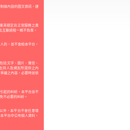
限制級內容的圖文資訊，建
護其穩定且正常服務之責
對此互動過程一概不負責。
持人的，並不會給本平台，
(包括文字、圖片、聲音、
主持人及網友所提供之內
有爭議之內容，必要時並依
所引起的糾紛，本平台並不
免不必要的糾紛。
以外，本平台不會任意增
於本平台中公布個人資料，