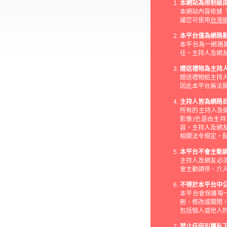
本網站為限制級
本網站內容依據
議您可使用
台灣
本平台僅為網路
本平台為一網路
任。主持人及網友
贈送禮物為主持
贈送禮物給主持
因此本平台無法
主持人皆為網路
所有的主持人及
影像)也是由主
容，主持人及網
相關法令規定，
本平台不會主動
主持人及網友必須
會主動調停、介
不得於本平台中
本平台會保護每
刪、修改或關閉
包括個人或他人的
禁止任何引導私