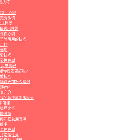
愛技巧
熟女」心經
更有激情
離式性愛
激情秀出性趣
伴侶心魂
莖時可用的技巧
百怪
適用
愛技巧
發性高潮
步步來實現
種讓你性愛更舒服?
愛技巧
讓愛更加悠久纏綿
動作”
否充分
找另類性愛刺激感受
中蕩漾
吸煙之害
體激情
的四種愛撫方法
好處
易達高潮
打造慢性愛