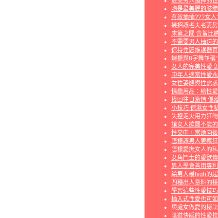
最受男人追捧的性
吻是最美麗的肢體
有效抽插???女人
幾招讓老夫老妻房
床第之間 含蓄比
不需要男人抽送的
保持性慾維護器官
蝶振與8字舞並稱
女人的完美性愛 
中年人適當性愛永
女性姿態與性需求
情趣用品：給性愛
找回往日激情 偏
小技巧 保濕女性
失控走火用力狂吻
讓女人欲罷不能的
性交中，當她向後
怎樣讓男人更瘋狂
怎樣愛撫女人的私
女角鬥士的愛欲傳
男人學會善用專利
給男人最high的
四種出人意料的接
學習這些性愛技巧
插入式性愛也可如
與處女做愛的秘訣
陰道快感的性愛技