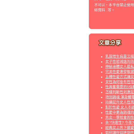
不可以，本平台禁止使
結資料...等。
乳腺增生病是怎樣
女子性慾減退的防
神秘液體女人最私
完美性愛激發敏感
五種性愛方式讓女
女性為何會有性陰
性興奮需要的5個
怎樣判斷性刺激是
吻到銷魂 渾身觸
持續提升女人性高
對於性愛 女人不
性愛中更為銷魂的
男女一學就會的性
告?快速性? 今夜
經典女上男下做愛
如何讓伴侶達到性