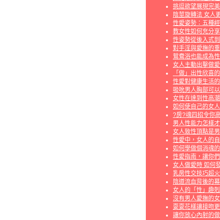
挑逗欲望展現完美
陰莖旋轉法 女人
性愛姿勢：五種經
教女性如何充分享
性姿勢從後入式到
對手淫與愛撫的重
鴛鴦浴也能成為性
女人主動出擊做愛
「做」出性欣喜的
性愛對健康生活的
吸吮男人胸部可以
女性在達到性高潮
如何使自己的女人
?房?魂四招令你高
男人性能力怎樣才
女人致性頂點是男
性愛中，女人的自
如何學做個消魂的
性愛指南，讓你們
女人做愛時 如何
乳房性交技巧超火
陰道流血背後的幕
女人的「性」趣剋
沒有男人愛撫的女
耍耍花樣讓接吻更
讓你放心內射的做