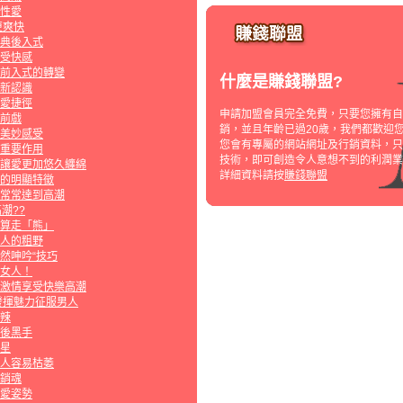
性愛
更爽快
典後入式
受快感
前入式的轉變
什麼是賺錢聯盟?
新認識
愛捷徑
申請加盟會員完全免費，只要您擁有自
前戲
銷，並且年齡已過20歲，我們都歡迎
美妙感受
您會有專屬的網站網址及行銷資料，只
重要作用
技術，即可創造令人意想不到的利潤業
讓愛更加悠久纏綿
詳細資料請按
賺錢聯盟
的明顯特徵
常常達到高潮
潮??
算走「熊」
人的粗野
然呻吟“技巧
女人！
激情享受快樂高潮
發揮魅力征服男人
辣
後黑手
星
人容易枯萎
銷魂
愛姿勢