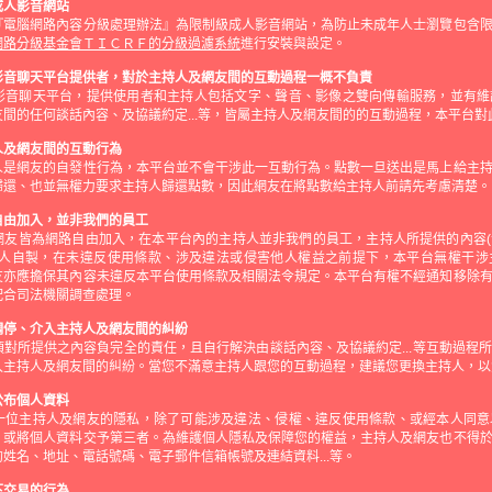
成人影音網站
『電腦網路內容分級處理辦法』為限制級成人影音網站，為防止未成年人士瀏覽包含
網路分級基金會ＴＩＣＲＦ的分級過濾系統
進行安裝與設定。
影音聊天平台提供者，對於主持人及網友間的互動過程一概不負責
影音聊天平台，提供使用者和主持人包括文字、聲音、影像之雙向傳輸服務，並有維
間的任何談話內容、及協議約定...等，皆屬主持人及網友間的的互動過程，本平台
人及網友間的互動行為
人是網友的自發性行為，本平台並不會干涉此一互動行為。點數一旦送出是馬上給主
歸還、也並無權力要求主持人歸還點數，因此網友在將點數給主持人前請先考慮清楚。
自由加入，並非我們的員工
網友皆為網路自由加入，在本平台內的主持人並非我們的員工，主持人所提供的內容
持人自製，在未違反使用條款、涉及違法或侵害他人權益之前提下，本平台無權干涉
友亦應擔保其內容未違反本平台使用條款及相關法令規定。本平台有權不經通知移除
配合司法機關調查處理。
調停、介入主持人及網友間的糾紛
對所提供之內容負完全的責任，且自行解決由談話內容、及協議約定...等互動過程
入主持人及網友間的糾紛。當您不滿意主持人跟您的互動過程，建議您更換主持人，以
公布個人資料
一位主持人及網友的隱私，除了可能涉及違法、侵權、違反使用條款、或經本人同意
，或將個人資料交予第三者。為維護個人隱私及保障您的權益，主持人及網友也不得
姓名、地址、電話號碼、電子郵件信箱帳號及連結資料...等。
下交易的行為