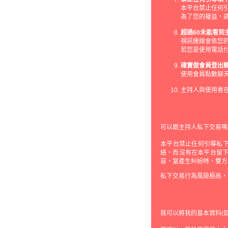
本平台禁止任何
為了您的權益，
超過60未能看到
視訊連線會依您的
若您是使用電話
確實做會員登出
使用會員點數聊
主持人與使用者
可以跟主持人私下交易嗎
本平台禁止任何引導私
絡，而沒有在本平台留下
容，當產生糾紛時，雙方
私下交易行為風險極高，
我可以將我的基本資料(如ms